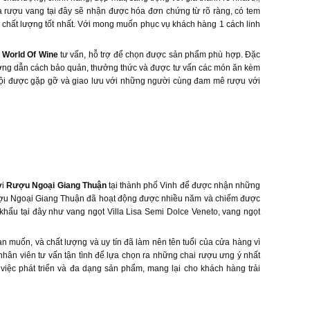
a rượu vang tại đây sẽ nhận được hóa đơn chứng từ rõ ràng, có tem
chất lượng tốt nhất. Với mong muốn phục vụ khách hàng 1 cách linh
 World Of Wine
tư vấn, hỗ trợ để chọn được sản phẩm phù hợp. Đặc
hướng dẫn cách bảo quản, thưởng thức và được tư vấn các món ăn kèm
hội được gặp gỡ và giao lưu với những người cùng đam mê rượu với
ới
Rượu Ngoại Giang Thuận
tại thành phố Vinh để được nhận những
Rượu Ngoại Giang Thuận đã hoạt động được nhiều năm và chiếm được
khẩu tại đây như vang ngọt Villa Lisa Semi Dolce Veneto, vang ngọt
muốn, và chất lượng và uy tín đã làm nên tên tuổi của cửa hàng vì
hân viên tư vấn tận tình để lựa chọn ra những chai rượu ưng ý nhất
việc phát triển và đa dạng sản phẩm, mang lại cho khách hàng trải