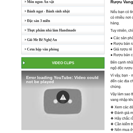
Rượu Vang
Món ngon Ăn vặt
Bánh ngọt - Bánh sinh nhật
Nếu bạn có tì
có nhiều nơi 
Đặc sản 3 miền
hàng.
Thực phẩm nhà làm Handmade
Tuy nhiên, ch
● Các sản phẩ
Giò Me Bê Nghệ An
● Rượu bán ra
Cơm hộp văn phòng
● Giá rượu rẻ
● Rượu bán c
Bên cạnh nhữn
VIDEO CLIPS
ngộ độc rượu 
Vì vậy, bạn -
Error loading YouTube: Video could
đến các địa c
not be played
chúng.
Vậy làm sao t
vang nhập khẩ
❖ Xem các đán
❖ Đánh giá mứ
❖ Hãy chắc r
❖ Cần kiểm tr
❖ Nên mua ở 