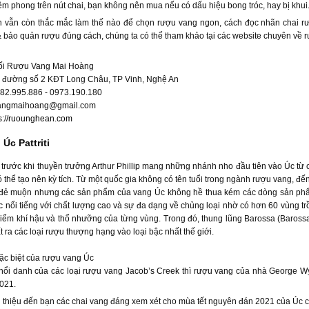
êm phong trên nút chai, bạn không nên mua nếu có dấu hiệu bong tróc, hay bị khui
 vẫn còn thắc mắc làm thế nào để chọn rượu vang ngon, cách đọc nhãn chai rư
 bảo quản rượu đúng cách, chúng ta có thể tham khảo tại các website chuyên về 
ối Rượu Vang Mai Hoàng
35 đường số 2 KĐT Long Châu, TP Vinh, Nghệ An
982.995.886 - 0973.190.180
angmaihoang@gmail.com
ps://ruounghean.com
Úc Pattriti
rước khi thuyền trưởng Arthur Phillip mang những nhánh nho đầu tiên vào Úc từ 
có thể tạo nên kỳ tích. Từ một quốc gia không có tên tuổi trong ngành rượu vang, đế
 đẻ muộn nhưng các sản phẩm của vang Úc không hề thua kém các dòng sản phẩm
nổi tiếng với chất lượng cao và sự đa dạng về chủng loại nhờ có hơn 60 vùng tr
iểm khí hậu và thổ nhưỡng của từng vùng. Trong đó, thung lũng Barossa (Baross
t ra các loại rượu thượng hạng vào loại bậc nhất thế giới.
ặc biệt của rượu vang Úc
nổi danh của các loại rượu vang Jacob’s Creek thì rượu vang của nhà George W
021.
i thiệu đến bạn các chai vang đáng xem xét cho mùa tết nguyên đán 2021 của Úc c