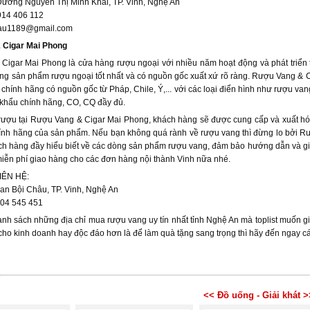
ường Nguyễn Thị Minh Khai, TP. Vinh, Nghệ An
914 406 112
au1189@gmail.com
 Cigar Mai Phong
igar Mai Phong là cửa hàng rượu ngoại với nhiều năm hoạt động và phát triển 
g sản phẩm rượu ngoại tốt nhất và có nguồn gốc xuất xứ rõ ràng. Rượu Vang & C
chính hãng có nguồn gốc từ Pháp, Chile, Ý,... với các loại điển hình như rượu van
khẩu chính hãng, CO, CQ đầy đủ.
rượu tại Rượu Vang & Cigar Mai Phong, khách hàng sẽ được cung cấp và xuất hó
ính hãng của sản phẩm. Nếu bạn không quá rành về rượu vang thì đừng lo bởi R
ch hàng đầy hiểu biết về các dòng sản phẩm rượu vang, đảm bảo hướng dẫn và giớ
ễn phí giao hàng cho các đơn hàng nội thành Vinh nữa nhé.
IÊN HỆ:
han Bội Châu, TP. Vinh, Nghệ An
904 545 451
anh sách những địa chỉ mua rượu vang uy tín nhất tỉnh Nghệ An mà toplist muốn 
 cho kinh doanh hay độc đáo hơn là để làm quà tặng sang trọng thì hãy đến ngay các 
<< Đồ uống - Giải khát >