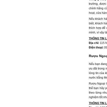
trường, được 
chính hãng củ
hoạt, cửa hàn
Nếu khách hà
biệt, khách h
thích hợp để
mình, vì vậy l
THÔNG TIN L
Địa chỉ:
115 N
Điện thoại:
0
Rượu Ngoạ
Nếu bạn đang 
ưu đãi trong
lòng tin của 
nước trắng Mo
Rượu Ngoại Gi
thế bạn hãy y
theo từng nh
nghiệm tốt nh
THÔNG TIN L