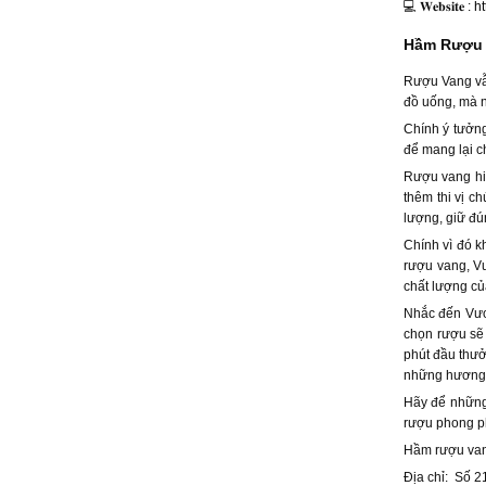
💻 𝐖𝐞𝐛𝐬𝐢𝐭𝐞 :
h
Hầm Rượu 
Rượu Vang vẫn
đồ uống, mà n
Chính ý tưởn
để mang lại c
Rượu vang hiệ
thêm thi vị c
lượng, giữ đú
Chính vì đó k
rượu vang, Vư
chất lượng củ
Nhắc đến Vươ
chọn rượu sẽ 
phút đầu thưở
những hương 
Hãy để những
rượu phong p
Hầm rượu va
Địa chỉ: Số 2