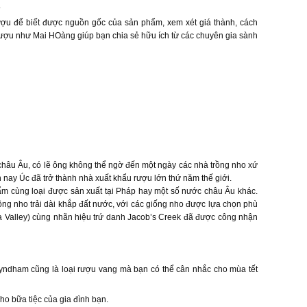
.
ợu để biết được nguồn gốc của sản phẩm, xem xét giá thành, cách
rượu như Mai HOàng giúp bạn chia sẻ hữu ích từ các chuyên gia sành
châu Âu, có lẽ ông không thể ngờ đến một ngày các nhà trồng nho xứ
n nay Úc đã trở thành nhà xuất khẩu rượu lớn thứ năm thế giới.
 cùng loại được sản xuất tại Pháp hay một số nước châu Âu khác.
ồng nho trải dài khắp đất nước, với các giống nho được lựa chọn phù
a Valley) cùng nhãn hiệu trứ danh Jacob’s Creek đã được công nhận
yndham cũng là loại rượu vang mà bạn có thể cân nhắc cho mùa tết
ho bữa tiệc của gia đình bạn.