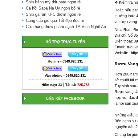
Ship bánh mỳ thịt pate ngon rẻ
❖ Kiểm tra ni
Cá hồi Sapa Na Uy ngon bổ rẻ
Hoặc nếu bạn
Ship gà rán KFC thơm ngon rẻ
thưởng thức &
Cung cấp giỏ quà Tết đẹp độc rẻ
về rượu vang.
Cửa hàng thực phẩm sạch TP Vinh Nghệ An
Nhà Phân Ph
Địa chỉ: Số 
Điện thoại: 0
HỖ TRỢ TRỰC TUYẾN
Email:
ruouv
Website:
htt
Hotline - 0349.820.131
Rượu Vang 
Hơn 200 năm t
Văn phòng - 0349.820.131
sở chuột túi 
|
Hôm nay:
33
Tất cả:
725,783
Tuy sinh sau
Rượu vang Úc 
hợp với đặc đ
LIÊN KẾT FACEBOOK
là nơi sản xuấ
Những điều đ
Bên cạnh sự 
nguyên đán 2
Chúng tôi giớ