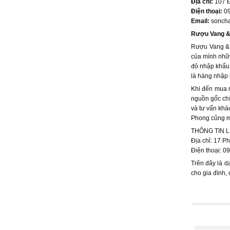
Địa chỉ:
107 Đ
Điện thoại:
0
Email:
sonch
Rượu Vang &
Rượu Vang & C
của mình nhữn
đỏ nhập khẩu 
là hàng nhập 
Khi đến mua 
nguồn gốc ch
và tư vấn khá
Phong cũng mi
THÔNG TIN L
Địa chỉ: 17 P
Điện thoại: 0
Trên đây là d
cho gia đình,