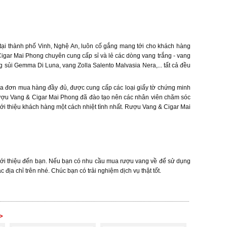
tại thành phố Vinh, Nghệ An, luôn cố gắng mang tới cho khách hàng
igar Mai Phong chuyên cung cấp sỉ và lẻ các dòng vang trắng - vang
g sủi Gemma Di Luna, vang Zolla Salento Malvasia Nera,... tất cả đều
a đơn mua hàng đầy đủ, được cung cấp các loại giấy tờ chứng minh
ượu Vang & Cigar Mai Phong đã đào tạo nên các nhân viên chăm sóc
i thiệu khách hàng một cách nhiệt tình nhất. Rượu Vang & Cigar Mai
giới thiệu đến bạn. Nếu bạn có nhu cầu mua rượu vang về để sử dụng
địa chỉ trên nhé. Chúc bạn có trải nghiệm dịch vụ thật tốt.
>