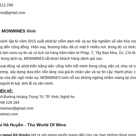
 112 299
ibia@gmail.com
 MONWINES Vinh
hành lập từ năm 2015 xuất phát từ niềm đam mê và sự trải nghiệm về văn hóa 
g đến cộng đồng. Hiện nay, thương hiệu đã có mặt ở nhiều nơi, trong đó có Vin
hà làm rượu uy tín và có lịch sử hàng trăm năm từ Pháp, Ý, Tây Ban Nha, Úc, Chi-l
 trong dịch vụ, MONWINES rất được khách hàng đánh giá cao.
oạt động và phát triển bằng việc cống hiến hết mình trong công việc và chia 
lượng, xây dựng dựa trên nền tảng của giá trị nhân văn và sự tin cậy. Hạnh ph
óp của đội ngũ nhân sự. MONWINES luôn nỗ lực không ngừng nhằm mang lại cho k
gười trí tuệ, tinh tế và văn minh.
IÊN HỆ:
A Đường Hoàng Trọng Trì, TP. Vinh, Nghệ An
948 228 284
monwines@gmail.com
wines.com
 Hà Huyền - The World Of Wine
u ngoại Hà Huyền
mở ra với mong muốn mang đến cho các bạn những dòng rượu chấ