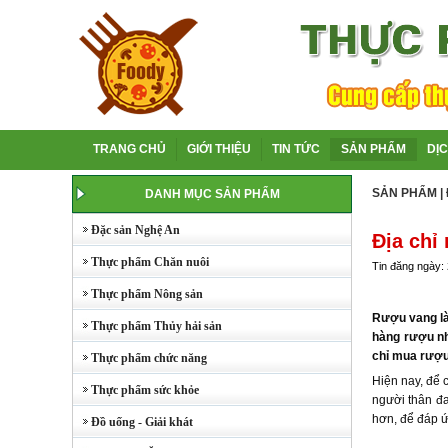
TRANG CHỦ
GIỚI THIỆU
TIN TỨC
SẢN PHẨM
DỊ
SẢN PHẨM
|
DANH MỤC SẢN PHẨM
Đặc sản Nghệ An
Địa chỉ
Thực phẩm Chăn nuôi
Tin đăng ngày:
Thực phẩm Nông sản
Rượu vang là 
Thực phẩm Thủy hải sản
hàng rượu như
chỉ mua rượu 
Thực phẩm chức năng
Hiện nay, để 
Thực phẩm sức khỏe
người thân đa
hơn, để đáp ứ
Đồ uống - Giải khát