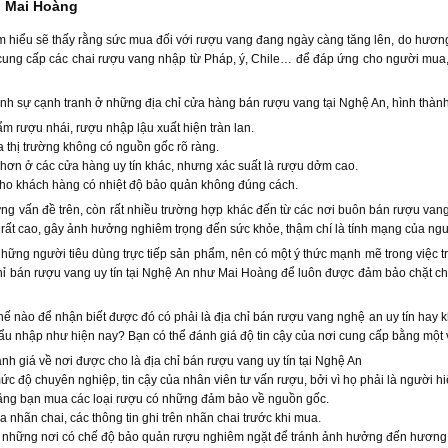
 Mai Hoàng
m hiểu sẽ thấy rằng sức mua đối với rượu vang đang ngày càng tăng lên, do hương 
cung cấp các chai rượu vang nhập từ Pháp, ý, Chile… để đáp ứng cho người mua, 
ính sự cạnh tranh ở những địa chỉ cửa hàng bán rượu vang tại Nghệ An, hình thành
m rượu nhái, rượu nhập lậu xuất hiện tràn lan.
 thị trường không có nguồn gốc rõ ràng.
 hơn ở các cửa hàng uy tín khác, nhưng xác suất là rượu dởm cao.
ho khách hàng có nhiệt độ bảo quản không đúng cách.
g vấn đề trên, còn rất nhiều trường hợp khác đến từ các nơi buôn bán rượu vang
rất cao, gây ảnh hưởng nghiêm trọng đến sức khỏe, thậm chí là tính mạng của ng
 những người tiêu dùng trực tiếp sản phẩm, nên có một ý thức mạnh mẽ trong việc 
hỉ bán rượu vang uy tín tại Nghệ An như Mai Hoàng để luôn được đảm bảo chặt ch
hế nào để nhận biết được đó có phải là địa chỉ bán rượu vang nghệ an uy tín hay 
u nhập như hiện nay? Bạn có thể đánh giá độ tin cậy của nơi cung cấp bằng một v
h giá về nơi được cho là địa chỉ bán rượu vang uy tín tại Nghệ An
c độ chuyên nghiệp, tin cậy của nhân viên tư vấn rượu, bởi vì họ phải là người hi
ằng bạn mua các loại rượu có những đảm bảo về nguồn gốc.
a nhãn chai, các thông tin ghi trên nhãn chai trước khi mua.
những nơi có chế độ bảo quản rượu nghiêm ngặt để tránh ảnh hưởng đến hương 