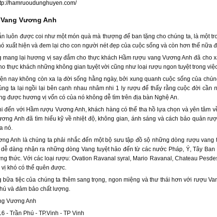
ttp://hamruoudunghuyen.com/
Vang Vương Anh
 luôn được coi như một món quà mà thượng đế ban tặng cho chúng ta, là một tron
ó xuất hiện và đem lại cho con người nét đẹp của cuộc sống và còn hơn thế nữa đ
g mang lại hương vị say đắm cho thực khách Hầm rượu vang Vương Anh đã cho xâ
ho thực khách những không gian tuyệt vời cũng như loại rượu ngon tuyệt trong vi
n nay không còn xa lạ đời sống hằng ngày, bởi xung quanh cuộc sống của chúng t
húng ta lại ngồi lại bên cạnh nhau nhâm nhi 1 ly rượu để thấy rằng cuộc đời cần
ng được hương vị vốn có của nó không dễ tìm trên địa bàn Nghệ An.
hi đến với Hầm rượu Vương Anh, khách hàng có thể tha hồ lựa chọn và yên tâm v
ơng Anh đã tìm hiểu kỹ về nhiệt độ, không gian, ánh sáng và cách bảo quản rượ
a nó.
ng Anh là chúng ta phải nhắc đến một bộ sưu tập đồ sộ những dòng rượu vang th
dễ dàng nhận ra những dòng Vang tuyệt hảo đến từ các nước Pháp, Ý, Tây Ban N
ng thức. Với các loại rượu: Ovation Ravanal syral, Mario Ravanal, Chateau Pesd
vị khó có thể quên được.
 bữa tiệc của chúng ta thêm sang trọng, ngon miệng và thư thái hơn với rượu 
hú và đảm bảo chất lượng.
ng Vương Anh
16 - Trần Phú - TP.Vinh - TP Vinh