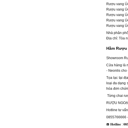
Rượu vang Ú
Rượu vang Úc
Rượu vang Úc
Rượu vang Úc
Rượu vang Ú
Nhà phân phố
Địa chỉ: Tòa 
Hầm Rượu 
Showroom Rượ
Cửa hàng là 
- Neonlis cho 
Tọa lạc tại 
loại đa dạng
hóa đơn chứng
Từng chai rượ
RƯỢU NGOẠI 
Hotline tư vấ
0855766666 -
☎️ 𝐇𝐨𝐭𝐥𝐢𝐧𝐞 : 𝟎𝟖