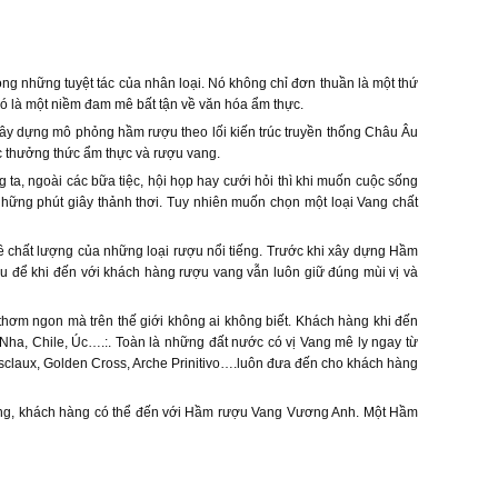
g những tuyệt tác của nhân loại. Nó không chỉ đơn thuần là một thứ
ó là một niềm đam mê bất tận về văn hóa ẩm thực.
y dựng mô phỏng hầm rượu theo lối kiến trúc truyền thống Châu Âu
ệc thưởng thức ẩm thực và rượu vang.
a, ngoài các bữa tiệc, hội họp hay cưới hỏi thì khi muốn cuộc sống
 những phút giây thảnh thơi. Tuy nhiên muốn chọn một loại Vang chất
ề chất lượng của những loại rượu nổi tiếng. Trước khi xây dựng Hầm
u để khi đến với khách hàng rượu vang vẫn luôn giữ đúng mùi vị và
ơm ngon mà trên thế giới không ai không biết. Khách hàng khi đến
ha, Chile, Úc….:. Toàn là những đất nước có vị Vang mê ly ngay từ
esclaux, Golden Cross, Arche Prinitivo….luôn đưa đến cho khách hàng
Vang, khách hàng có thể đến với Hầm rượu Vang Vương Anh. Một Hầm