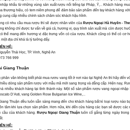
nhập khẩu từ những vùng sản xuất rượu nổi tiếng tại Pháp, Ý,... Khách hàng mu
a thương hiệu, có tem niêm phong để đảm bảo sản phẩm đến tay khách hàng với 
g cung cấp nhiều chính sách chăm sóc khách hậu hĩnh.
ng có nhu cầu mua rượu thì sẽ được nhân viên của
Rượu Ngoại Hà Huyền - The
àng không chỉ được tư vấn về giá cả, hương vị, quy trình sản xuất mà còn được 
 có thể mang đến hương vị đặc trưng vốn có của rượu. Khách cũng có thể có cơ 
à một địa chỉ khá là lý tưởng đấy.
IÊN HỆ:
guyễn Thái Học, TP. Vinh, Nghệ An
973 766 999
i Giang Thuận
phân vân không biết phải mua rươu vang tốt ở nơi nào tại Nghệ An thì hãy đến v
 nhiều dòng sản phẩm rượu với mẫu mã mới sang trọng và đẳng cấp. Hiện nay, 
khá nhiều khách hàng tại tỉnh thành này. Một số sản phẩm rượu vang ngoại nhập 
scato D’Asti, vang Golden Rose Bulgarian Ice Wine,...
ang Thuận đều luôn sẵn sàng mang đến cho khách hàng bất kì loại rượu nào bạn 
ên tâm khi lựa chọn sản phẩm. Hơn nữa, khi đến cửa hàng các bạn sẽ được các n
u cầu của khách hàng.
Rượu Ngoại Giang Thuận
luôn cố gắng từng ngày trong 
ất.
IÊN HỆ: