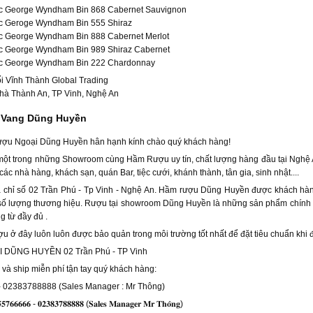
c George Wyndham Bin 868 Cabernet Sauvignon
 Geroge Wyndham Bin 555 Shiraz
 George Wyndham Bin 888 Cabernet Merlot
 George Wyndham Bin 989 Shiraz Cabernet
c George Wyndham Bin 222 Chardonnay
i Vĩnh Thành Global Trading
nhà Thành An, TP Vinh, Nghệ An
Vang Dũng Huyền
u Ngoại Dũng Huyền hân hạnh kính chào quý khách hàng!
một trong những Showroom cùng Hầm Rượu uy tín, chất lượng hàng đầu tại Nghệ
các nhà hàng, khách sạn, quán Bar, tiệc cưới, khánh thành, tân gia, sinh nhật....
địa chỉ số 02 Trần Phú - Tp Vinh - Nghệ An. Hầm rượu Dũng Huyền được khách h
 số lượng thương hiệu. Rượu tại showroom Dũng Huyền là những sản phẩm chính h
 từ đầy đủ .
u ở đây luôn luôn được bảo quản trong môi trường tốt nhất để đặt tiêu chuẩn khi đ
DŨNG HUYỀN 02 Trần Phú - TP Vinh
n và ship miễn phí tận tay quý khách hàng:
 02383788888 (Sales Manager : Mr Thông)
𝟓𝟓𝟕𝟔𝟔𝟔𝟔𝟔 - 𝟎𝟐𝟑𝟖𝟑𝟕𝟖𝟖𝟖𝟖𝟖 (𝐒𝐚𝐥𝐞𝐬 𝐌𝐚𝐧𝐚𝐠𝐞𝐫 𝐌𝐫 𝐓𝐡𝐨̂𝐧𝐠)