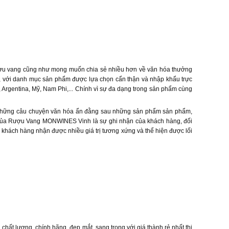
rượu vang cũng như mong muốn chia sẻ nhiều hơn về văn hóa thưởng
h, với danh mục sản phẩm được lựa chọn cẩn thận và nhập khẩu trực
ê, Argentina, Mỹ, Nam Phi,... Chính vì sự đa dạng trong sản phẩm cùng
sẻ những câu chuyện văn hóa ẩn đằng sau những sản phẩm sản phẩm,
úc của Rượu Vang MONWINES Vinh là sự ghi nhận của khách hàng, đối
hách hàng nhận được nhiều giá trị tương xứng và thể hiện được lối
t lượng, chính hãng, đẹp mắt, sang trọng với giá thành rẻ nhất thị