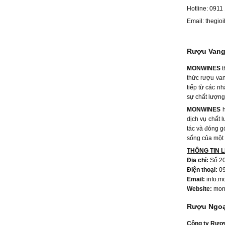
Hotline: 0911
Email:
thegio
Rượu Vang
MONWINES
t
thức rượu van
tiếp từ các n
sự chất lượng
MONWINES
h
dịch vụ chất 
tác và đóng g
sống của một n
THÔNG TIN L
Địa chỉ:
Số 20
Điện thoại:
0
Email:
info.
Website:
mon
Rượu Ngoại
Công ty Rượ