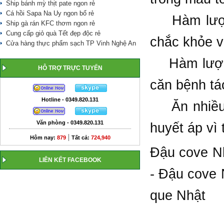
Ship bánh mỳ thịt pate ngon rẻ
Cá hồi Sapa Na Uy ngon bổ rẻ
Hàm lượng 
Ship gà rán KFC thơm ngon rẻ
Cung cấp giỏ quà Tết đẹp độc rẻ
chắc khỏe v
Cửa hàng thực phẩm sạch TP Vinh Nghệ An
Hàm lượng c
HỖ TRỢ TRỰC TUYẾN
căn bệnh tá
Hotline - 0349.820.131
Ăn nhiều đ
Văn phòng - 0349.820.131
huyết áp vì 
|
Hôm nay:
879
Tất cả:
724,940
Đậu cove N
LIÊN KẾT FACEBOOK
- Đậu cove 
que Nhật