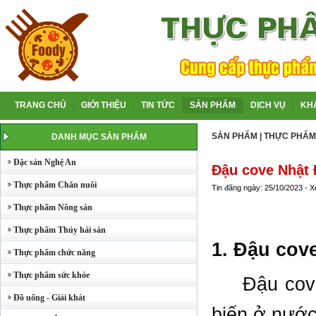
TRANG CHỦ
GIỚI THIỆU
TIN TỨC
SẢN PHẨM
DỊCH VỤ
KH
SẢN PHẨM
|
THỰC PHẨM
DANH MỤC SẢN PHẨM
Đặc sản Nghệ An
Đậu cove Nhật 
Thực phẩm Chăn nuôi
Tin đăng ngày: 25/10/2023 - 
Thực phẩm Nông sản
Thực phẩm Thủy hải sản
1. Đậu cov
Thực phẩm chức năng
Thực phẩm sức khỏe
Đậu cove c
Đồ uống - Giải khát
biến ở nước 