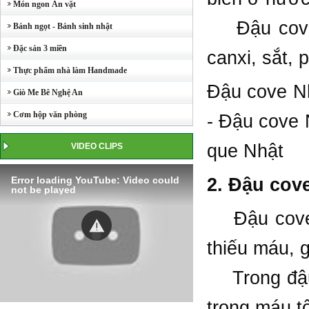
Món ngon Ăn vặt
Đậu cove c
Bánh ngọt - Bánh sinh nhật
Đặc sản 3 miền
canxi, sắt, 
Thực phẩm nhà làm Handmade
Đậu cove N
Giò Me Bê Nghệ An
Cơm hộp văn phòng
- Đậu cove 
que Nhật
VIDEO CLIPS
Error loading YouTube: Video could
2. Đậu cove
not be played
Đậu cove ch
thiếu máu, g
Trong đậu 
trong máu t