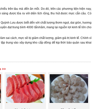
chiếu trên tàu mà đến ăn mồi. Do đó, trên các phương tiện hiện nay,
h sáng được tỏa ra với diện tích rộng, thu hút được mực cắn câu. Có
 Quỳnh Lưu được biết đến với chất lượng thơm ngọt, dai giòn, hương
uyện đạt trung bình 4000 tấn/năm, mang lại nguồn lợi kinh tế lớn cho
m sai cách, mực sẽ bị giảm chất lượng, giảm giá trị kinh tế. Chính vì
 tập trung vào xây dựng kho cấp đông để kịp thời bảo quản sau khai
n >>