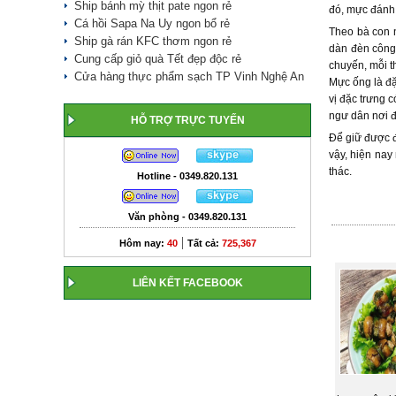
Ship bánh mỳ thịt pate ngon rẻ
đó, mực đánh 
Cá hồi Sapa Na Uy ngon bổ rẻ
Theo bà con n
Ship gà rán KFC thơm ngon rẻ
dàn đèn công 
Cung cấp giỏ quà Tết đẹp độc rẻ
chuyến, mỗi t
Cửa hàng thực phẩm sạch TP Vinh Nghệ An
Mực ống là đặ
vị đặc trưng 
ngư dân nơi đ
HỖ TRỢ TRỰC TUYẾN
Để giữ được đ
vậy, hiện nay
thác.
Hotline - 0349.820.131
Văn phòng - 0349.820.131
|
Hôm nay:
40
Tất cả:
725,367
LIÊN KẾT FACEBOOK