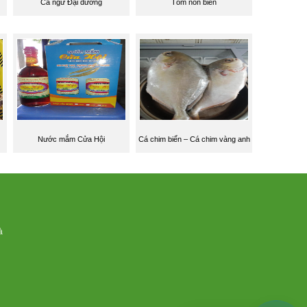
Cá ngừ Đại dương
Tôm nõn biển
Nước mắm Cửa Hội
Cá chim biển – Cá chim vàng anh
à