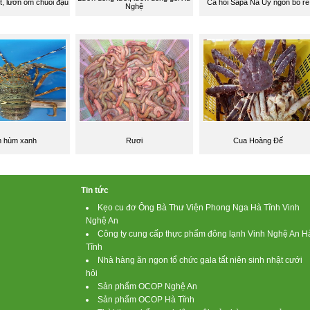
t, lươn om chuối đậu
Cá hồi Sapa Na Uy ngon bổ rẻ
Nghệ
 hùm xanh
Rươi
Cua Hoàng Đế
Tin tức
Kẹo cu đơ Ông Bà Thư Viện Phong Nga Hà Tĩnh Vinh
Nghệ An
Công ty cung cấp thực phẩm đông lạnh Vinh Nghệ An H
Tĩnh
Nhà hàng ăn ngon tổ chức gala tất niên sinh nhật cưới
hỏi
Sản phẩm OCOP Nghệ An
Sản phẩm OCOP Hà Tĩnh