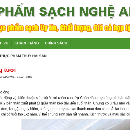
CH VỤ
KHÁCH HÀNG
CHÍNH SÁCH
THỰC PHẨM THỦY HẢI SẢN
g tươi
 28/4/2020 - Xem: 5886
c ống
ài động vật biển thuộc siêu bộ Mười chân của lớp Chân đầu, mực ống có thân dài
 ở 2 bên thân xuất phát từ giữa thân kéo dài đến cuối thân. Chúng có 8 râu nhỏ 
đen, khi gặp nguy hiểm, chúng phun mực ra tạo thành màn đen che mắt kẻ thù, qua
c chỉ có tuổi thọ 1-2 năm, vì thế chúng sinh sản rất nhanh. Kích thước và màu sắc