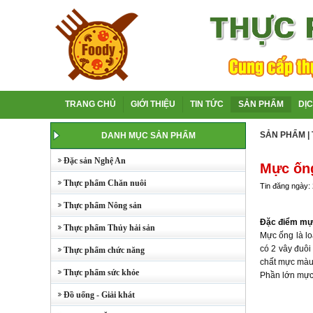
TRANG CHỦ
GIỚI THIỆU
TIN TỨC
SẢN PHẨM
DỊ
SẢN PHẨM
|
DANH MỤC SẢN PHẨM
Đặc sản Nghệ An
Mực ốn
Thực phẩm Chăn nuôi
Tin đăng ngày:
Thực phẩm Nông sản
Đặc điểm mự
Thực phẩm Thủy hải sản
Mực ống là lo
có 2 vây đuôi
Thực phẩm chức năng
chất mực màu 
Thực phẩm sức khỏe
Phần lớn mự
Đồ uống - Giải khát