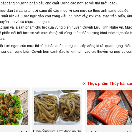
bắt bằng phương pháp câu cho chất lượng cao hơn so với thả lưới (cào).
gư dân thì càng tối trời càng dễ câu mực, vì con mực sẽ theo ánh sáng của đèn 
suất lớn đã được ngư dân chú trọng đầu tư. Nhờ vậy, khi khai thác trên biển, án
huyền thu về cả chục tấn mực to.
c sản và là sản phẩm chủ lực của vùng biển huyện Quỳnh Lưu, tỉnh Nghệ An. Mực
có phần nổi trội hơn so với mực ở một số vùng khác. Sản lượng khai thác mực của h
ây.
ộ tươi ngon của mực thì cách bảo quản trong kho cấp đông là rất quan trọng. Nếu là
 ngư dân vùng biển Quỳnh bên cạnh đầu tư kinh phí vào tàu thuyền và ngư cụ còn
<< Thực phẩm Thủy hải sả
Lươn đồng tươi, lươn đóng gói Xứ