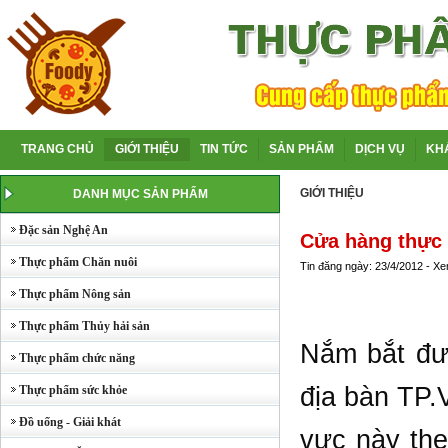
TRANG CHỦ
GIỚI THIỆU
TIN TỨC
SẢN PHẨM
DỊCH VỤ
KH
GIỚI THIỆU
DANH MỤC SẢN PHẨM
Đặc sản Nghệ An
Cửa hàng thực
Thực phẩm Chăn nuôi
Tin đăng ngày: 23/4/2012 - X
Thực phẩm Nông sản
Thực phẩm Thủy hải sản
Nắm bắt đượ
Thực phẩm chức năng
địa bàn TP.
Thực phẩm sức khỏe
Đồ uống - Giải khát
vực này the