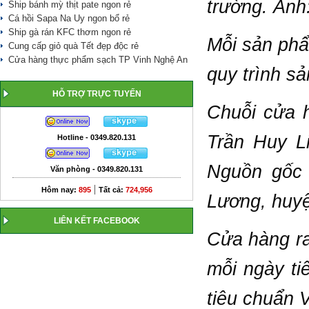
trường. Ản
Ship bánh mỳ thịt pate ngon rẻ
Cá hồi Sapa Na Uy ngon bổ rẻ
Ship gà rán KFC thơm ngon rẻ
Mỗi sản phẩ
Cung cấp giỏ quà Tết đẹp độc rẻ
Cửa hàng thực phẩm sạch TP Vinh Nghệ An
quy trình sả
HỖ TRỢ TRỰC TUYẾN
Chuỗi cửa 
Trần Huy Li
Hotline - 0349.820.131
Nguồn gốc 
Văn phòng - 0349.820.131
|
Hôm nay:
895
Tất cả:
724,956
Lương, huy
LIÊN KẾT FACEBOOK
Cửa hàng ra
mỗi ngày ti
tiêu chuẩn V