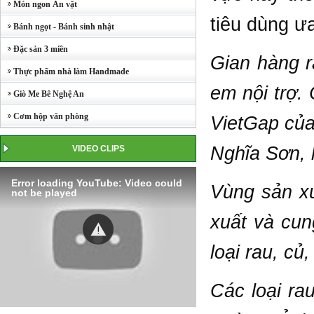
Món ngon Ăn vặt
tiêu dùng ư
Bánh ngọt - Bánh sinh nhật
Đặc sản 3 miền
Gian hàng r
Thực phẩm nhà làm Handmade
em nội trợ. 
Giò Me Bê Nghệ An
Cơm hộp văn phòng
VietGap của
Nghĩa Sơn, 
VIDEO CLIPS
Error loading YouTube: Video could
Vùng sản xu
not be played
xuất và cun
loại rau, củ
Các loại ra