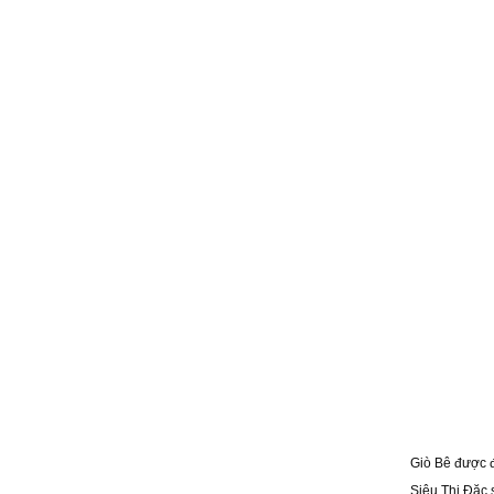
Giò Bê được đ
Siêu Thị Đặc 