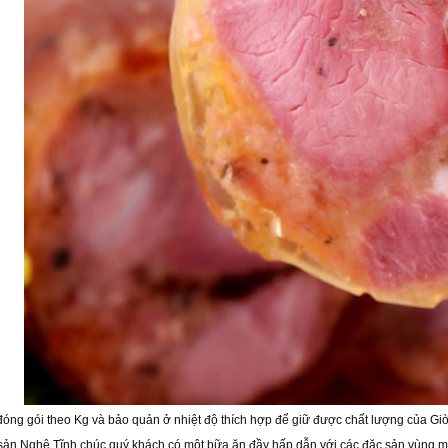
óng gói theo Kg và bảo quản ở nhiệt độ thích hợp để giữ được chất lượng của Giò t
sản Nghệ Tĩnh chúc quý khách có một bữa ăn đầy hấp dẫn với các đặc sản vùng m