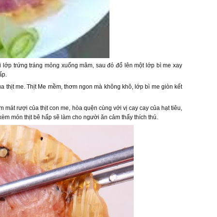
rải lớp trứng tráng mỏng xuống mâm, sau đó đổ lên một lớp bì me xay
ấp.
a thịt me. Thịt Me mềm, thơm ngon mà không khô, lớp bì me giòn kết
mát rượi của thịt con me, hòa quện cùng với vị cay cay của hạt tiêu,
kèm món thịt bê hấp sẽ làm cho người ăn cảm thấy thích thú.