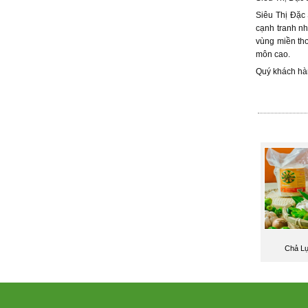
Siêu Thị Đặc 
cạnh tranh n
vùng miền thơ
môn cao.
Quý khách hàn
Chả L