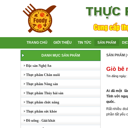
TRANG CHỦ
GIỚI THIỆU
TIN TỨC
SẢN PHẨM
DỊ
SẢN PHẨM
|
DANH MỤC SẢN PHẨM
Đặc sản Nghệ An
Giò bê
Thực phẩm Chăn nuôi
Tin đăng ngày:
Thực phẩm Nông sản
Ai đã một lầ
Thực phẩm Thủy hải sản
Tĩnh với ngu
quốc.
Thực phẩm chức năng
Rất nhiều đo
Thực phẩm sức khỏe
phần tất yếu 
Đồ uống - Giải khát