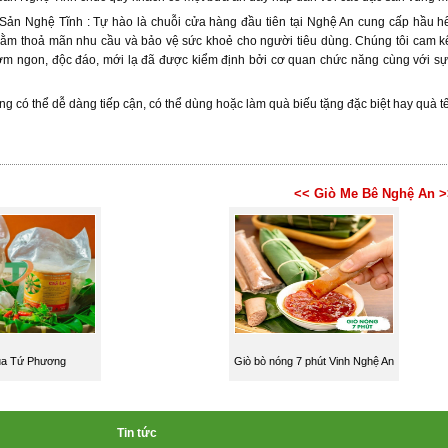
Sản Nghệ Tĩnh : Tự hào là chuỗi cửa hàng đầu tiên tại Nghệ An cung cấp hầu hế
hằm thoả mãn nhu cầu và bảo vệ sức khoẻ cho người tiêu dùng. Chúng tôi cam kế
m ngon, độc đáo, mới lạ đã được kiểm định bởi cơ quan chức năng cùng với sự p
g có thể dễ dàng tiếp cận, có thể dùng hoặc làm quà biếu tặng đặc biệt hay quà t
<< Giò Me Bê Nghệ An >
ụa Tứ Phương
Giò bò nóng 7 phút Vinh Nghệ An
Tin tức