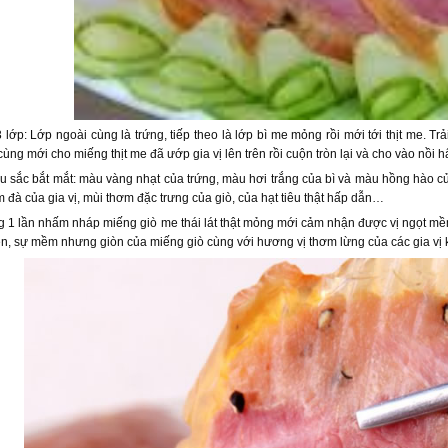
lớp: Lớp ngoài cùng là trứng, tiếp theo là lớp bì me mỏng rồi mới tới thịt me. T
ùng mới cho miếng thịt me đã ướp gia vị lên trên rồi cuộn tròn lại và cho vào nồi h
 sắc bắt mắt: màu vàng nhạt của trứng, màu hơi trắng của bì và màu hồng hào củ
m đà của gia vị, mùi thơm đặc trưng của giò, của hạt tiêu thật hấp dẫn…
g 1 lần nhấm nháp miếng giò me thái lát thật mỏng mới cảm nhận được vị ngọt mềm 
iên, sự mềm nhưng giòn của miếng giò cùng với hương vị thơm lừng của các gia vị 