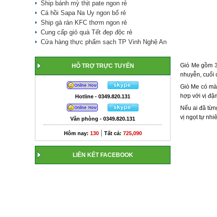
Ship bánh mỳ thịt pate ngon rẻ
Cá hồi Sapa Na Uy ngon bổ rẻ
Ship gà rán KFC thơm ngon rẻ
Cung cấp giỏ quà Tết đẹp độc rẻ
Cửa hàng thực phẩm sạch TP Vinh Nghệ An
Giò Me gồm 3 
HỖ TRỢ TRỰC TUYẾN
nhuyễn, cuối c
Giò Me có màu
hợp với vị đậ
Hotline - 0349.820.131
Nếu ai đã từn
vị ngọt tự nh
Văn phòng - 0349.820.131
|
Hôm nay:
130
Tất cả:
725,090
LIÊN KẾT FACEBOOK