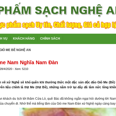
CH VỤ
KHÁCH HÀNG
CHÍNH SÁCH
GIÒ ME BÊ NGHỆ AN
 me Nam Nghĩa Nam Đàn
 28/4/2020 - Xem: 5210
n về xứ Nghệ sẽ khó quên khi thưởng thức một đặc sản độc đáo Giò Me (Bê
yên liệu chính là thịt Me (thịt Bê), những năm trở lại đây đã làm nức lòng kh
àn khách du lịch tới thăm Cửa Lò, quê Bác đã không ngần ngại hỏi đường tới Na
của chuyến đi. Nhờ thế mà tiếng tăm của Giò me Nam Đàn xứ Nghệ ngày càng bay 