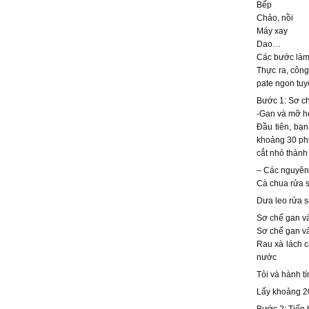
Bếp
Chảo, nồi
Máy xay
Dao…
Các bước làm
Thực ra, công
pate ngon tuy
Bước 1: Sơ ch
-Gan và mỡ h
Đầu tiên, bạ
khoảng 30 phú
cắt nhỏ thành
– Các nguyên 
Cà chua rửa s
Dưa leo rửa s
Sơ chế gan và 
Sơ chế gan và 
Rau xà lách c
nước
Tỏi và hành t
Lấy khoảng 20
Bước 2: Tiến