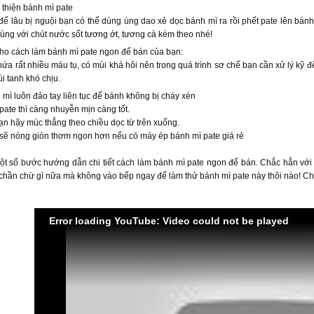
thiện bánh mì pate
ể lâu bị nguội bạn có thể dùng ùng dao xẻ dọc bánh mì ra rồi phết pate lên bánh 
ùng với chút nước sốt tương ớt, tương cà kèm theo nhé!
cho cách làm bánh mì pate ngon để bán của bạn:
ứa rất nhiều máu tụ, có mùi khá hôi nên trong quá trình sơ chế bạn cần xử lý kỹ 
i tanh khó chịu.
 mì luôn đảo tay liên tục để bánh không bị cháy xén
 pate thì càng nhuyễn mịn càng tốt.
bạn hãy múc thẳng theo chiều dọc từ trên xuống.
sẽ nóng giòn thơm ngon hơn nếu có máy ép bánh mì pate giá rẻ
một số bước hướng dẫn chi tiết cách làm bánh mì pate ngon để bán. Chắc hẳn vớ
chần chừ gì nữa mà không vào bếp ngay để làm thử bánh mì pate này thôi nào! Chú
Error loading YouTube: Video could not be played