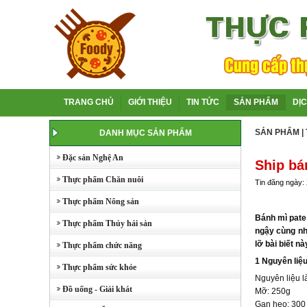
TRANG CHỦ
GIỚI THIỆU
TIN TỨC
SẢN PHẨM
DỊ
SẢN PHẨM
|
DANH MỤC SẢN PHẨM
Đặc sản Nghệ An
Ship bá
Thực phẩm Chăn nuôi
Tin đăng ngày:
Thực phẩm Nông sản
Bánh mì pat
Thực phẩm Thủy hải sản
ngậy cùng nh
lỡ bài biết nà
Thực phẩm chức năng
1 Nguyên liệ
Thực phẩm sức khỏe
Nguyên liệu l
Đồ uống - Giải khát
Mỡ: 250g
Gan heo: 300 