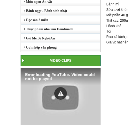
Món ngon Ăn vặt
Bánh mì
Sữa tươi khô
Bánh ngọt - Bánh sinh nhật
Mỡ phần 40 
Đặc sản 3 miền
Thịt xay: 200g
Hành khô:
Thực phẩm nhà làm Handmade
Tỏi
Rau xà lách, 
Giò Me Bê Nghệ An
Gia vị: hạt nê
Cơm hộp văn phòng
VIDEO CLIPS
Error loading YouTube: Video could
not be played