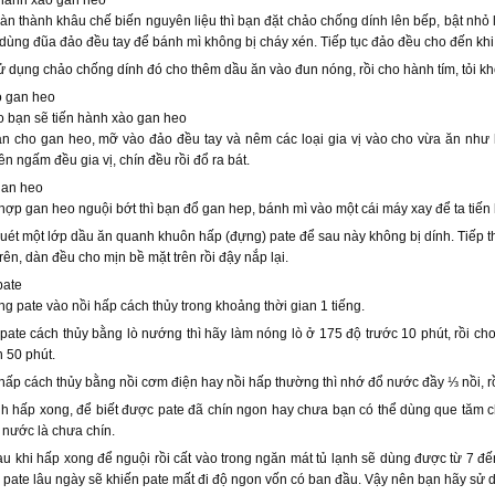
àn thành khâu chế biến nguyên liệu thì bạn đặt chảo chống dính lên bếp, bật nhỏ
 dùng đũa đảo đều tay để bánh mì không bị cháy xén. Tiếp tục đảo đều cho đến khi
xử dụng chảo chống dính đó cho thêm dầu ăn vào đun nóng, rồi cho hành tím, tỏi 
o gan heo
o bạn sẽ tiến hành xào gan heo
ạn cho gan heo, mỡ vào đảo đều tay và nêm các loại gia vị vào cho vừa ăn như 
ên ngấm đều gia vị, chín đều rồi đổ ra bát.
gan heo
ợp gan heo nguội bớt thì bạn đổ gan hep, bánh mì vào một cái máy xay để ta tiế
uét một lớp dầu ăn quanh khuôn hấp (đựng) pate để sau này không bị dính. Tiếp 
rên, dàn đều cho mịn bề mặt trên rồi đậy nắp lại.
pate
g pate vào nồi hấp cách thủy trong khoảng thời gian 1 tiếng.
ate cách thủy bằng lò nướng thì hãy làm nóng lò ở 175 độ trước 10 phút, rồi cho
n 50 phút.
ấp cách thủy bằng nồi cơm điện hay nồi hấp thường thì nhớ đổ nước đầy ⅓ nồi, rồi
nh hấp xong, để biết được pate đã chín ngon hay chưa bạn có thể dùng que tăm 
 nước là chưa chín.
au khi hấp xong để nguội rồi cất vào trong ngăn mát tủ lạnh sẽ dùng được từ 7 đế
ể pate lâu ngày sẽ khiến pate mất đi độ ngon vốn có ban đầu. Vậy nên bạn hãy sử 