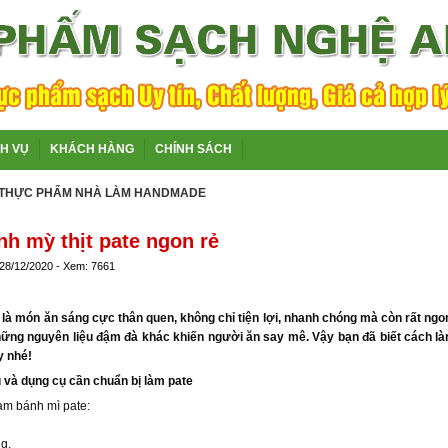
CH VỤ
KHÁCH HÀNG
CHÍNH SÁCH
THỰC PHẨM NHÀ LÀM HANDMADE
nh mỳ thịt pate ngon rẻ
 28/12/2020 - Xem: 7661
e là món ăn sáng cực thân quen, không chỉ tiện lợi, nhanh chóng mà còn rất ng
ững nguyên liệu đậm đà khác khiến người ăn say mê. Vậy bạn đã biết cách là
y nhé!
u và dụng cụ cần chuẩn bị làm pate
àm bánh mì pate:
g.