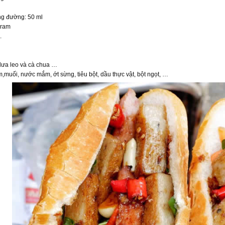
ng đường: 50 ml
gram
.
dưa leo và cà chua …
m,muối, nước mắm, ớt sừng, tiêu bột, dầu thực vật, bột ngọt, …