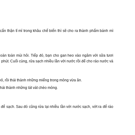
 cẩn thận tỉ mỉ trong khâu chế biến thì sẽ cho ra thành phẩm bánh mì
oàn toàn mùi hôi. Tiếp đó, bạn cho gan heo vào ngâm với sữa tươi
 phút. Cuối cùng, rửa sạch nhiều lần với nước rồi để cho ráo nước và
ỏ, rồi thái thành những miếng trong mỏng vừa ăn.
thái thành những lát vát chèo mỏng.
để sạch. Sau đó cũng rửa lại nhiều lần với nước sạch, vớt ra để ráo