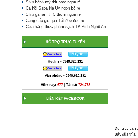
Ship bánh mỳ thịt pate ngon rẻ
Cá hồi Sapa Na Uy ngon bổ rẻ
Ship gà rán KFC thơm ngon rẻ
Cung cấp giỏ quà Tết đẹp độc rẻ
Cửa hàng thực phẩm sạch TP Vinh Nghệ An
HỖ TRỢ TRỰC TUYẾN
Hotline - 0349.820.131
Văn phòng - 0349.820.131
|
Hôm nay:
677
Tất cả:
724,738
LIÊN KẾT FACEBOOK
Dụng cụ cần c
Bát, đũa thìa