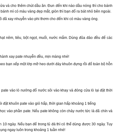
 lửa và cho thêm chút dầu ăn. Đun đến khi nào dầu nóng thì cho bánh
 bánh mì có màu vàng đẹp mắt, giòn thì bạn đổ ra bát nhỏ bên ngoài.
khô đã xay nhuyễn vào phi thơm cho đến khi có màu vàng óng.
hạt nêm, tiêu, bột ngọt, muối, nước mắm. Dùng đũa đảo đều để các
n hành xay pate nhuyễn đều, mịn màng nhé!
theo bạn xếp một lớp mỡ heo dưới đáy khuôn đựng rồi đổ toàn bộ hỗn
 pate vào lò nướng đổ nước sôi vào khay và đóng cửa lò lại đặt thời
 đặt khuôn pate vào giỏ hấp, thời gian hấp khoảng 1 tiếng
chọc vào phần pate. Nếu pate không còn chảy nước tức là đã chín và
n 10 ngày. Nếu bạn để trong tủ đá thì có thể dùng được 30 ngày. Tuy
dụng ngay luôn trong khoảng 1 tuần nhé!