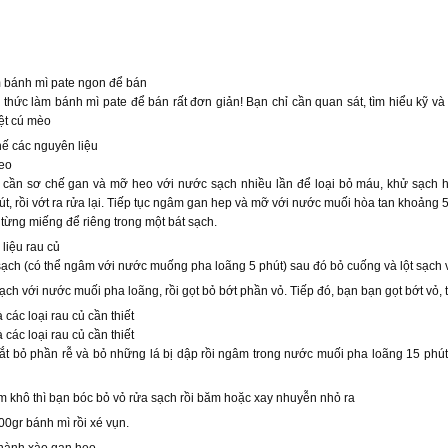
 bánh mì pate ngon để bán
 thức làm bánh mì pate để bán rất đơn giản! Bạn chỉ cần quan sát, tìm hiểu kỹ và
ệt cú mèo
ế các nguyên liệu
eo
n cần sơ chế gan và mỡ heo với nước sạch nhiều lần để loại bỏ máu, khử sạch h
t, rồi vớt ra rửa lại. Tiếp tục ngâm gan hep và mỡ với nước muối hòa tan khoảng 5
 từng miếng để riêng trong một bát sạch.
liệu rau củ
ạch (có thể ngâm với nước muống pha loãng 5 phút) sau đó bỏ cuống và lột sạch v
ạch với nước muối pha loãng, rồi gọt bỏ bớt phần vỏ. Tiếp đó, bạn bạn gọt bớt vỏ, 
các loại rau củ cần thiết
các loại rau củ cần thiết
ắt bỏ phần rễ và bỏ những lá bị dập rồi ngâm trong nước muối pha loãng 15 phút 
ím khô thì bạn bóc bỏ vỏ rửa sạch rồi băm hoặc xay nhuyễn nhỏ ra
0gr bánh mì rồi xé vụn.
 hành xào gan heo