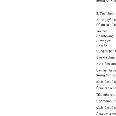
lượng lớn vit
2. Cách làm 
2.1. Nguyên l
Đã gọi là trà 
Trà đen
Chanh vàng
Đường cát
Đá viên
Dụng cụ pha t
Sau khi chuẩn
2.2. Cách làm
Đầu tiên là b
lượng đường v
cách làm trà 
Ủ trà đen ở n
Tiếp đến, cho
Đọc thêm: Chi
cách làm trà 
Ủ trà với đườ