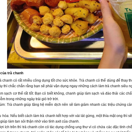
 của trà chanh
trà chanh có rất nhiều công dụng tốt cho sức khỏe. Trà chanh có thể dùng để thay 
đây thì chắc chắn rằng bạn sẽ phải vận dụng ngay những cách làm trà chanh siêu ng
àm sạch cơ thể rất tốt: Bạn có biết không, chanh giúp làm sạch và đào thải các chấ
m trong những ngày trái gió trở trời.
cúm: Trà chanh giúp tăng hệ miễn dịch nên sẽ làm giảm nhanh các triệu chứng cả
u hóa: Nếu biết cách làm trà chanh kết hợp với vài lát gừng, một thìa mật ong thì s
giúp làm tan sỏi thận nhờ vào tính axit của chanh.
ợi ích trên thì trà chanh còn có tác dụng chống ung thư vì có chứa các đặc tính chố