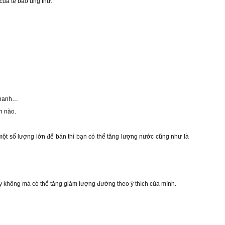
của tế bào ung thư.
 chanh…
n nào.
ột số lượng lớn để bán thì bạn có thể tăng lượng nước cũng như là
y không mà có thể tăng giảm lượng đường theo ý thích của mình.