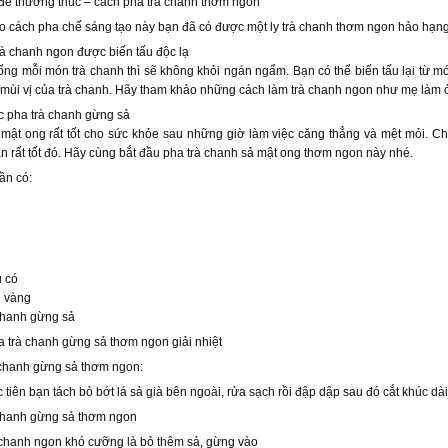
để thưởng thúc – cách pha trà chanh thơm ngon
o cách pha chế sáng tạo này bạn đã có được một ly trà chanh thơm ngon hảo hạng 
rà chanh ngon được biến tấu độc lạ
ng mỗi món trà chanh thì sẽ không khỏi ngán ngẩm. Bạn có thể biến tấu lại từ 
mùi vị của trà chanh. Hãy tham khảo những cách làm trà chanh ngon như mẹ làm 
c pha trà chanh gừng sả
mật ong rất tốt cho sức khỏe sau những giờ làm việc căng thẳng và mệt mỏi. C
n rất tốt đó. Hãy cùng bắt đầu pha trà chanh sả mật ong thơm ngon này nhé.
ần có:
g
u có
 vàng
chanh gừng sả
 trà chanh gừng sả thơm ngon giải nhiệt
 chanh gừng sả thơm ngon:
 tiên bạn tách bỏ bớt lá sả già bên ngoài, rửa sạch rồi đập dập sau đó cắt khúc dà
 chanh gừng sả thơm ngon
 chanh ngon khó cưỡng là bỏ thêm sả, gừng vào