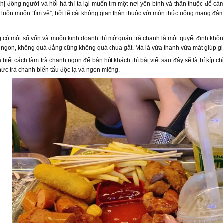
thị đông người và hối hả thì ta lại muốn tìm một nơi yên bình và thân thuộc để cả
luôn muốn “tìm về”, bởi lẽ cái không gian thân thuộc với món thức uống mang đậm 
có một số vốn và muốn kinh doanh thì mở quán trà chanh là một quyết định khô
 ngon, không quá đắng cũng không quá chua gắt. Mà là vừa thanh vừa mát giúp gi
biết cách làm trà chanh ngon để bán hút khách thì bài viết sau đây sẽ là bí kíp 
ức trà chanh biến tấu độc lạ và ngon miệng.