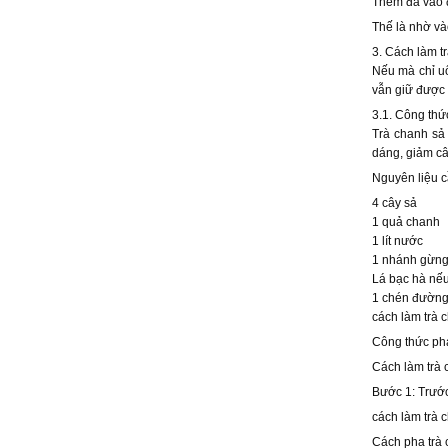
Thêm đá vào 
Thế là nhờ và
3. Cách làm t
Nếu mà chỉ uố
vẫn giữ được 
3.1. Công thứ
Trà chanh sả 
dáng, giảm câ
Nguyên liệu c
4 cây sả
1 quả chanh
1 lít nước
1 nhánh gừn
Lá bạc hà nế
1 chén đường
cách làm trà 
Công thức pha
Cách làm trà
Bước 1: Trước
cách làm trà
Cách pha trà