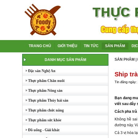
TRANG CHỦ
GIỚI THIỆU
TIN TỨC
SẢN PHẨM
DỊ
SẢN PHẨM
|
DANH MỤC SẢN PHẨM
Đặc sản Nghệ An
Ship tr
Thực phẩm Chăn nuôi
Tin đăng ngày:
Thực phẩm Nông sản
Bạn đang muố
Thực phẩm Thủy hải sản
viết sau đây
Thực phẩm chức năng
Cách pha trà
Không hề sai 
Thực phẩm sức khỏe
đường này. Và
Đồ uống - Giải khát
Cả 3 vị hòa l