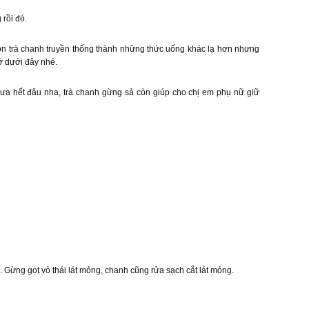
rồi đó.
món trà chanh truyền thống thành những thức uống khác lạ hơn nhưng
ở dưới đây nhé.
hưa hết đâu nha, trà chanh gừng sả còn giúp cho chị em phụ nữ giữ
i. Gừng gọt vỏ thái lát mỏng, chanh cũng rửa sạch cắt lát mỏng.