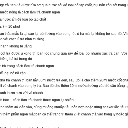
r trà đen đã được rửa sơ qua nước sôi để loại bỏ tạp chất, bụi bẩn còn sót trong lá
i nước nóng là cách làm trà chanh ngon
a nước ấm để loại bỏ tạp chất
à: 7 – 10 phút
ạn thắc mắc là tại sao lại bỏ đường vào trong lúc ủ trà mà lại không bỏ sau đó. V
o với cách ủ trà bình thường.
chanh không bị đắng
cốt trà được ủ xong thì bạn lọc chúng qua rây để loại bỏ những xác trà cặn. Vớ
những bã trà trong đó.
 trà trong cách làm trà chanh ngon
để loại bỏ bã cặn
pha trà chanh thì bạn lấy 80ml nước trà đen, sau đó là cho thêm 20ml nước cốt ch
ít vỏ chanh vào trong ly trà. Sau đó cho thêm 10ml nước đường vào để cân bằng lại
tranh thơm hơn với vỏ chanh
h bào – cách làm trà chanh thơm ngon tự nhiên
cho thêm đá viên vào, dùng muỗng khuấy đều hỗn hợp hoặc dùng shaker lắc đều trà 
h thêm phần ngon mắt bạn có thể trang trí thêm 2 lát chanh thả vào trong ly hoặc g