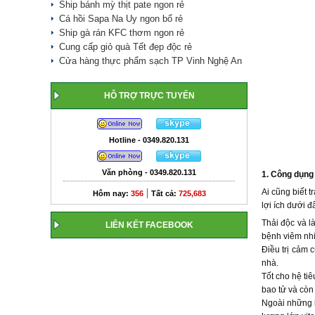
Ship bánh mỳ thịt pate ngon rẻ
Cá hồi Sapa Na Uy ngon bổ rẻ
Ship gà rán KFC thơm ngon rẻ
Cung cấp giỏ quà Tết đẹp độc rẻ
Cửa hàng thực phẩm sạch TP Vinh Nghệ An
HỖ TRỢ TRỰC TUYẾN
Hotline - 0349.820.131
Văn phòng - 0349.820.131
1. Công dụng
|
Ai cũng biết 
Hôm nay:
356
Tất cả:
725,683
lợi ích dưới 
Thải độc và l
LIÊN KẾT FACEBOOK
bệnh viêm nhiễ
Điều trị cảm 
nhà.
Tốt cho hệ tiê
bao tử và còn 
Ngoài những l