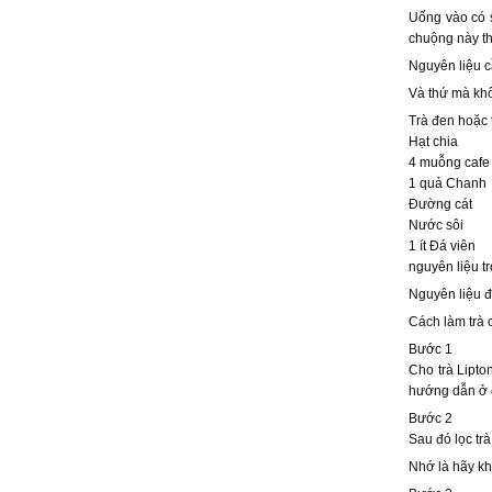
Uống vào có s
chuộng này th
Nguyên liệu c
Và thứ mà khô
Trà đen hoặc t
Hạt chia
4 muỗng cafe
1 quả Chanh
Đường cát
Nước sôi
1 ít Đá viên
nguyên liệu t
Nguyên liệu đ
Cách làm trà 
Bước 1
Cho trà Lipto
hướng dẫn ở đ
Bước 2
Sau đó lọc tr
Nhớ là hãy kh