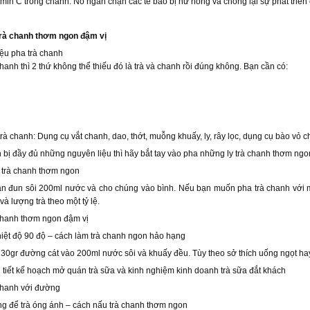
amin C trong chanh. Nó ngăn chặn các tế bào bị hư hỏng và chống lại sự phát triển 
trà chanh thơm ngon đậm vị
iệu pha trà chanh
chanh thì 2 thứ không thể thiếu đó là trà và chanh rồi đúng không. Bạn cần có:
rà chanh: Dụng cụ vắt chanh, dao, thớt, muỗng khuấy, ly, rây lọc, dụng cụ bào vỏ
 bị đầy đủ những nguyên liệu thì hãy bắt tay vào pha những ly trà chanh thơm ngo
 trà chanh thơm ngon
ạn đun sôi 200ml nước và cho chúng vào bình. Nếu bạn muốn pha trà chanh với m
à lượng trà theo một tỷ lệ.
chanh thơm ngon đậm vị
hiệt độ 90 độ – cách làm trà chanh ngon hảo hạng
 30gr đường cát vào 200ml nước sôi và khuấy đều. Tùy theo sở thích uống ngọt ha
 tiết kế hoạch mở quán trà sữa và kinh nghiệm kinh doanh trà sữa đắt khách
chanh với đường
ng để trà óng ánh – cách nấu trà chanh thơm ngon