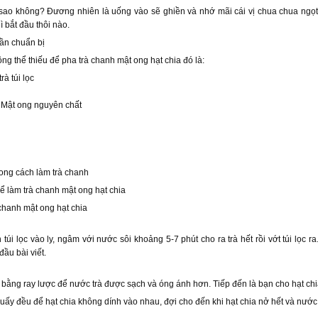
ao không? Đương nhiên là uống vào sẽ ghiền và nhớ mãi cái vị chua chua ngọt 
ì bắt đầu thôi nào.
ần chuẩn bị
ng thể thiếu để pha trà chanh mật ong hạt chia đó là:
rà túi lọc
 Mật ong nguyên chất
rong cách làm trà chanh
ể làm trà chanh mật ong hạt chia
chanh mật ong hạt chia
n túi lọc vào ly, ngâm với nước sôi khoảng 5-7 phút cho ra trà hết rồi vớt túi lọc
ầu bài viết.
à bằng ray lược để nước trà được sạch và óng ánh hơn. Tiếp đến là bạn cho hạt chi
uấy đều để hạt chia không dính vào nhau, đợi cho đến khi hạt chia nở hết và nước 