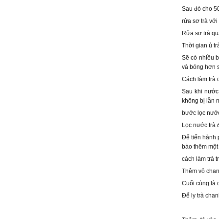
Sau đó cho 50g
rửa sơ trà vớ
Rửa sơ trà qu
Thời gian ủ tr
Sẽ có nhiều b
và bóng hơn s
Cách làm trà 
Sau khi nước 
không bị lẫn 
bước lọc nước
Lọc nước trà 
Để tiến hành 
bào thêm một 
cách làm trà 
Thêm vỏ chan
Cuối cùng là 
Để ly trà chan