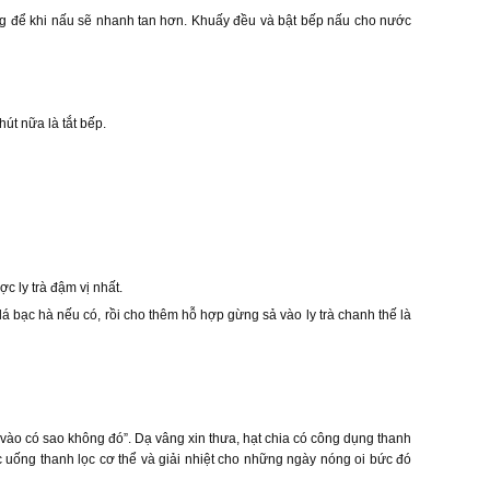
g để khi nấu sẽ nhanh tan hơn. Khuấy đều và bật bếp nấu cho nước
út nữa là tắt bếp.
c ly trà đậm vị nhất.
m lá bạc hà nếu có, rồi cho thêm hỗ hợp gừng sả vào ly trà chanh thế là
g vào có sao không đó”. Dạ vâng xin thưa, hạt chia có công dụng thanh
húc uống thanh lọc cơ thể và giải nhiệt cho những ngày nóng oi bức đó