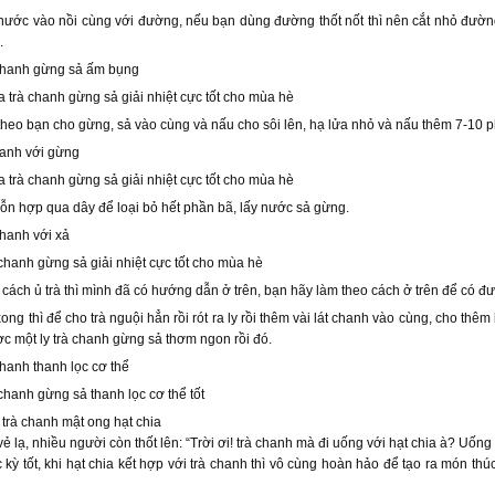
nước vào nồi cùng với đường, nếu bạn dùng đường thốt nốt thì nên cắt nhỏ đườn
.
 chanh gừng sả ấm bụng
 trà chanh gừng sả giải nhiệt cực tốt cho mùa hè
theo bạn cho gừng, sả vào cùng và nấu cho sôi lên, hạ lửa nhỏ và nấu thêm 7-10 ph
canh với gừng
 trà chanh gừng sả giải nhiệt cực tốt cho mùa hè
ỗn hợp qua dây để loại bỏ hết phần bã, lấy nước sả gừng.
chanh với xả
chanh gừng sả giải nhiệt cực tốt cho mùa hè
 cách ủ trà thì mình đã có hướng dẫn ở trên, bạn hãy làm theo cách ở trên để có đượ
xong thì để cho trà nguội hẳn rồi rót ra ly rồi thêm vài lát chanh vào cùng, cho thê
c một ly trà chanh gừng sả thơm ngon rồi đó.
chanh thanh lọc cơ thể
chanh gừng sả thanh lọc cơ thể tốt
 trà chanh mật ong hạt chia
ẻ lạ, nhiều người còn thốt lên: “Trời ơi! trà chanh mà đi uống với hạt chia à? Uốn
c kỳ tốt, khi hạt chia kết hợp với trà chanh thì vô cùng hoàn hảo để tạo ra món t