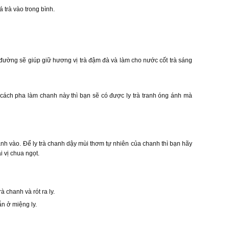
 trà vào trong bình.
ì đường sẽ giúp giữ hương vị trà đậm đà và làm cho nước cốt trà sáng
i cách pha làm chanh này thì bạn sẽ có được ly trà tranh óng ánh mà
anh vào. Để ly trà chanh dậy mùi thơm tự nhiên của chanh thì bạn hãy
 vị chua ngọt.
chanh và rót ra ly.
ắn ở miệng ly.