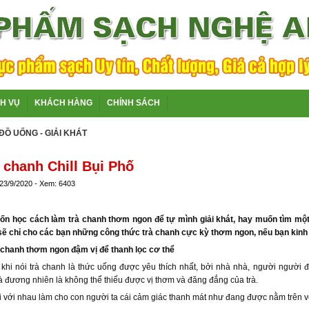
CH VỤ
KHÁCH HÀNG
CHÍNH SÁCH
ĐỒ UỐNG - GIẢI KHÁT
à chanh Chill Bụi Phố
 23/9/2020 - Xem: 6403
n học cách làm trà chanh thơm ngon để tự mình giải khát, hay muốn tìm một
 sẽ chỉ cho các bạn những công thức trà chanh cực kỳ thơm ngon, nếu bạn kinh
 chanh thơm ngon đậm vị để thanh lọc cơ thể
khi nói trà chanh là thức uống được yêu thích nhất, bởi nhà nhà, người người 
 đương nhiên là không thể thiếu được vị thơm và đăng đắng của trà.
ại với nhau làm cho con người ta cái cảm giác thanh mát như đang được nằm trên v