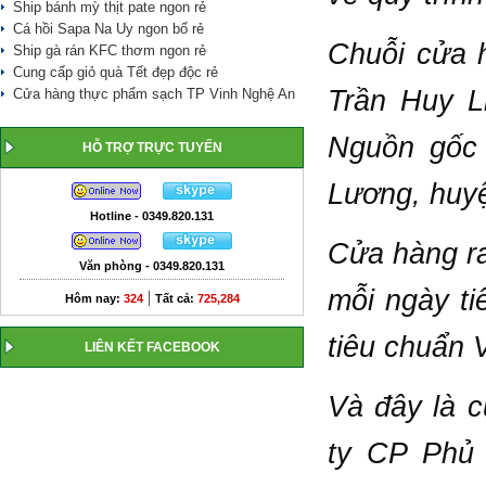
Ship bánh mỳ thịt pate ngon rẻ
Cá hồi Sapa Na Uy ngon bổ rẻ
Chuỗi cửa 
Ship gà rán KFC thơm ngon rẻ
Cung cấp giỏ quà Tết đẹp độc rẻ
Trần Huy Li
Cửa hàng thực phẩm sạch TP Vinh Nghệ An
Nguồn gốc 
HỖ TRỢ TRỰC TUYẾN
Lương, huy
Hotline - 0349.820.131
Cửa hàng ra
Văn phòng - 0349.820.131
mỗi ngày ti
|
Hôm nay:
324
Tất cả:
725,284
tiêu chuẩn 
LIÊN KẾT FACEBOOK
Và đây là 
ty CP Phủ