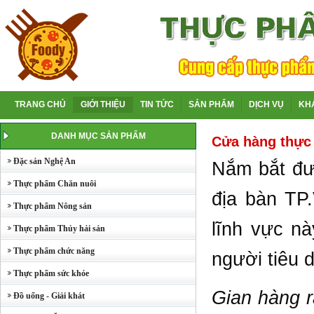
TRANG CHỦ
GIỚI THIỆU
TIN TỨC
SẢN PHẨM
DỊCH VỤ
KH
DANH MỤC SẢN PHẨM
Cửa hàng thực
Đặc sản Nghệ An
Nắm bắt đư
Thực phẩm Chăn nuôi
địa bàn TP
Thực phẩm Nông sản
lĩnh vực n
Thực phẩm Thủy hải sản
Thực phẩm chức năng
người tiêu 
Thực phẩm sức khỏe
Gian hàng r
Đồ uống - Giải khát