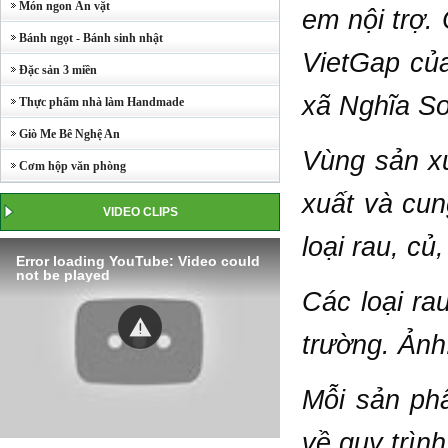
Món ngon Ăn vặt
em nội trợ.
Bánh ngọt - Bánh sinh nhật
VietGap củ
Đặc sản 3 miền
xã Nghĩa S
Thực phẩm nhà làm Handmade
Giò Me Bê Nghệ An
Vùng sản x
Cơm hộp văn phòng
xuất và cun
VIDEO CLIPS
loại rau, c
Error loading YouTube: Video could
not be played
Các loại ra
trường. Ản
Mỗi sản phẩ
về quy trình