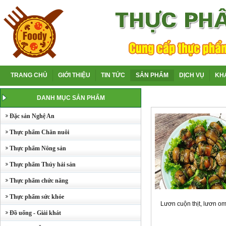
TRANG CHỦ
GIỚI THIỆU
TIN TỨC
SẢN PHẨM
DỊCH VỤ
KH
DANH MỤC SẢN PHẨM
Đặc sản Nghệ An
Thực phẩm Chăn nuôi
Thực phẩm Nông sản
Thực phẩm Thủy hải sản
Thực phẩm chức năng
Thực phẩm sức khỏe
Lươn cuộn thịt, lươn o
Đồ uống - Giải khát