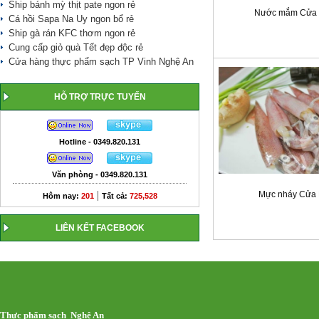
Ship bánh mỳ thịt pate ngon rẻ
Nước mắm Cửa 
Cá hồi Sapa Na Uy ngon bổ rẻ
Ship gà rán KFC thơm ngon rẻ
Cung cấp giỏ quà Tết đẹp độc rẻ
Cửa hàng thực phẩm sạch TP Vinh Nghệ An
HỖ TRỢ TRỰC TUYẾN
Hotline - 0349.820.131
Văn phòng - 0349.820.131
|
Mực nháy Cửa 
Hôm nay:
201
Tất cả:
725,528
LIÊN KẾT FACEBOOK
Thực phẩm sạch Nghệ An